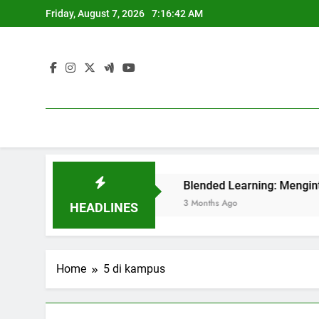
Skip
Friday, August 7, 2026
7:16:42 AM
to
content
tuk Perguruan Tinggi
Blended Learning: Mengintegrasik
3 Months Ago
HEADLINES
Home
5 di kampus