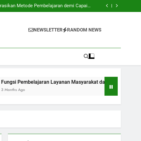
ional: Standar Global untuk Perguruan Tinggi
grasikan Metode Pembelajaran demi Capaian
Optimal
an Layanan Masyarakat dalam meningkatkan
Peningkatan Kemampuan Sosial Mahasiswa
 Pengaruhnya Terhadap Karir Alumni: Sebuah
Kajian
ional: Standar Global untuk Perguruan Tinggi
grasikan Metode Pembelajaran demi Capaian
NEWSLETTER
RANDOM NEWS
Optimal
an Layanan Masyarakat dalam meningkatkan
Peningkatan Kemampuan Sosial Mahasiswa
 Pengaruhnya Terhadap Karir Alumni: Sebuah
Kajian
Pembelajaran Layanan Masyarakat dalam meningkatkan Peni
Ago