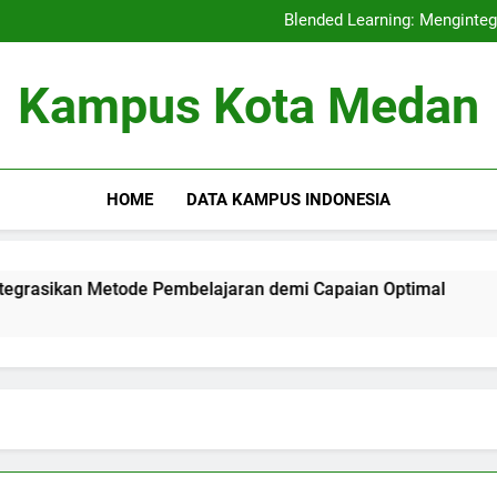
Akreditasi Internas
Blended Learning: Menginte
Fungsi Pembelajar
Akreditasi Pendidikan dan
Akreditasi Internas
Kampus Kota Medan
Blended Learning: Menginte
Fungsi Pembelajar
Akreditasi Pendidikan dan
HOME
DATA KAMPUS INDONESIA
an Metode Pembelajaran demi Capaian Optimal
Fungsi 
3 Months 