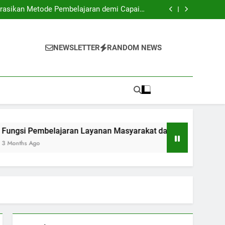
ional: Standar Global untuk Perguruan Tinggi
grasikan Metode Pembelajaran demi Capaian
Optimal
an Layanan Masyarakat dalam meningkatkan
Peningkatan Kemampuan Sosial Mahasiswa
 Pengaruhnya Terhadap Karir Alumni: Sebuah
Kajian
ional: Standar Global untuk Perguruan Tinggi
grasikan Metode Pembelajaran demi Capaian
NEWSLETTER
RANDOM NEWS
Optimal
an Layanan Masyarakat dalam meningkatkan
Peningkatan Kemampuan Sosial Mahasiswa
 Pengaruhnya Terhadap Karir Alumni: Sebuah
Kajian
Pembelajaran Layanan Masyarakat dalam meningkatkan Peni
Ago