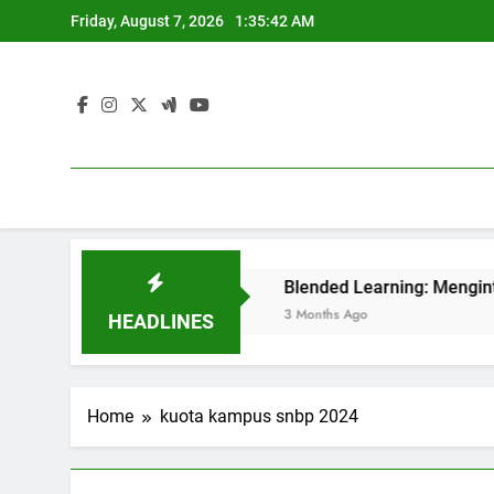
Skip
Friday, August 7, 2026
1:35:42 AM
to
content
tuk Perguruan Tinggi
Blended Learning: Mengintegrasik
3 Months Ago
HEADLINES
Home
kuota kampus snbp 2024