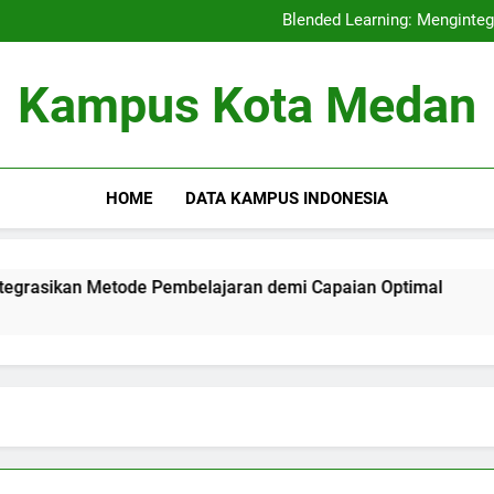
Akreditasi Internas
Blended Learning: Menginte
Fungsi Pembelajar
Akreditasi Pendidikan dan
Akreditasi Internas
Kampus Kota Medan
Blended Learning: Menginte
Fungsi Pembelajar
Akreditasi Pendidikan dan
HOME
DATA KAMPUS INDONESIA
an Metode Pembelajaran demi Capaian Optimal
Fungsi 
3 Months 