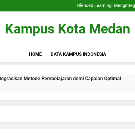
Akreditasi Internas
Blended Learning: Menginte
Fungsi Pembelajar
Akreditasi Pendidikan dan
Akreditasi Internas
Kampus Kota Medan
Blended Learning: Menginte
Fungsi Pembelajar
Akreditasi Pendidikan dan
HOME
DATA KAMPUS INDONESIA
an Metode Pembelajaran demi Capaian Optimal
Fungsi 
3 Months 