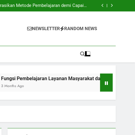
ional: Standar Global untuk Perguruan Tinggi
grasikan Metode Pembelajaran demi Capaian
Optimal
an Layanan Masyarakat dalam meningkatkan
Peningkatan Kemampuan Sosial Mahasiswa
 Pengaruhnya Terhadap Karir Alumni: Sebuah
Kajian
ional: Standar Global untuk Perguruan Tinggi
grasikan Metode Pembelajaran demi Capaian
NEWSLETTER
RANDOM NEWS
Optimal
an Layanan Masyarakat dalam meningkatkan
Peningkatan Kemampuan Sosial Mahasiswa
 Pengaruhnya Terhadap Karir Alumni: Sebuah
Kajian
Pembelajaran Layanan Masyarakat dalam meningkatkan Peni
Ago