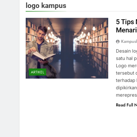
logo kampus
5 Tips
Menari
Kampus
Desain lo
satu hal 
Logo meru
ARTIKEL
tersebut 
terhadap 
dipikirka
mereprese
Read Full 