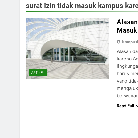
surat izin tidak masuk kampus kar
Alasan
Masuk 
Kampus
Alasan d
karena A
lingkunga
ARTIKEL
harus mem
yang tida
mengajuka
berwena
Read Full 