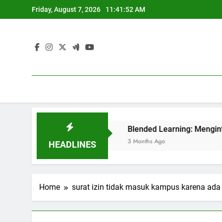
Skip
Friday, August 7, 2026
11:41:52 AM
to
content
tuk Perguruan Tinggi
Blended Learning: Mengintegrasik
3 Months Ago
HEADLINES
Home
surat izin tidak masuk kampus karena ada