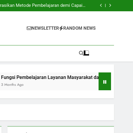
ional: Standar Global untuk Perguruan Tinggi
grasikan Metode Pembelajaran demi Capaian
Optimal
an Layanan Masyarakat dalam meningkatkan
Peningkatan Kemampuan Sosial Mahasiswa
 Pengaruhnya Terhadap Karir Alumni: Sebuah
Kajian
ional: Standar Global untuk Perguruan Tinggi
grasikan Metode Pembelajaran demi Capaian
NEWSLETTER
RANDOM NEWS
Optimal
an Layanan Masyarakat dalam meningkatkan
Peningkatan Kemampuan Sosial Mahasiswa
 Pengaruhnya Terhadap Karir Alumni: Sebuah
Kajian
Pembelajaran Layanan Masyarakat dalam meningkatkan Peni
Ago