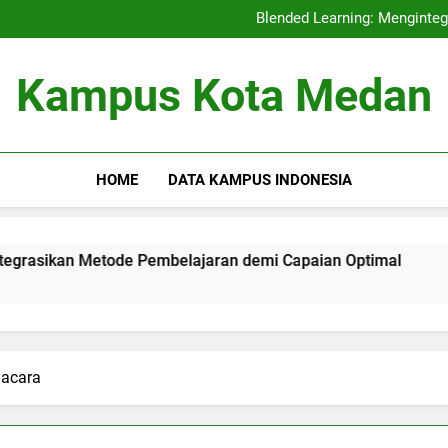
Akreditasi Internas
Blended Learning: Menginte
Fungsi Pembelajar
Akreditasi Pendidikan dan
Akreditasi Internas
Kampus Kota Medan
Blended Learning: Menginte
Fungsi Pembelajar
Akreditasi Pendidikan dan
HOME
DATA KAMPUS INDONESIA
an Metode Pembelajaran demi Capaian Optimal
Fungsi 
3 Months 
 acara