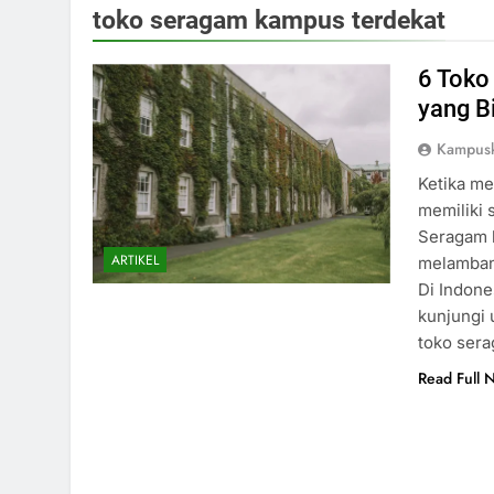
toko seragam kampus terdekat
6 Toko
yang B
Kampus
Ketika me
memiliki 
Seragam k
ARTIKEL
melambang
Di Indone
kunjungi
toko ser
Read Full 