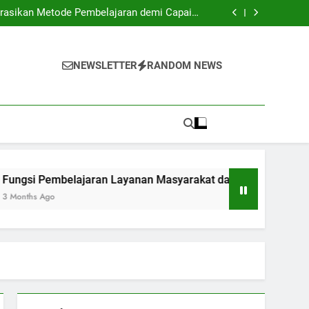
ional: Standar Global untuk Perguruan Tinggi
grasikan Metode Pembelajaran demi Capaian
Optimal
an Layanan Masyarakat dalam meningkatkan
Peningkatan Kemampuan Sosial Mahasiswa
 Pengaruhnya Terhadap Karir Alumni: Sebuah
Kajian
ional: Standar Global untuk Perguruan Tinggi
grasikan Metode Pembelajaran demi Capaian
NEWSLETTER
RANDOM NEWS
Optimal
an Layanan Masyarakat dalam meningkatkan
Peningkatan Kemampuan Sosial Mahasiswa
 Pengaruhnya Terhadap Karir Alumni: Sebuah
Kajian
Pembelajaran Layanan Masyarakat dalam meningkatkan Peni
Ago