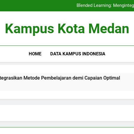
Akreditasi Internas
Blended Learning: Menginte
Fungsi Pembelajar
Akreditasi Pendidikan dan
Akreditasi Internas
Kampus Kota Medan
Blended Learning: Menginte
Fungsi Pembelajar
Akreditasi Pendidikan dan
HOME
DATA KAMPUS INDONESIA
an Metode Pembelajaran demi Capaian Optimal
Fungsi 
3 Months 