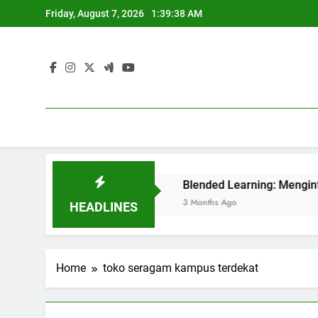
Skip
Friday, August 7, 2026
1:39:38 AM
to
content
tuk Perguruan Tinggi
Blended Learning: Mengintegrasik
3 Months Ago
HEADLINES
Home
toko seragam kampus terdekat