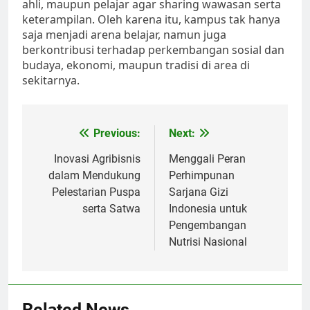
ahli, maupun pelajar agar sharing wawasan serta
keterampilan. Oleh karena itu, kampus tak hanya
saja menjadi arena belajar, namun juga
berkontribusi terhadap perkembangan sosial dan
budaya, ekonomi, maupun tradisi di area di
sekitarnya.
Post
Previous:
Next:
navigation
Inovasi Agribisnis
Menggali Peran
dalam Mendukung
Perhimpunan
Pelestarian Puspa
Sarjana Gizi
serta Satwa
Indonesia untuk
Pengembangan
Nutrisi Nasional
Related News