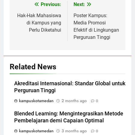
Post
Previous:
Next:
navigation
Hak-Hak Mahasiswa
Poster Kampus:
di Kampus yang
Media Promosi
Perlu Diketahui
Efektif di Lingkungan
Perguruan Tinggi
Related News
Akreditasi Internasional: Standar Global untuk
Perguruan Tinggi
kampuskotamedan
2 months ago
0
Blended Learning: Mengintegrasikan Metode
Pembelajaran demi Capaian Optimal
kampuskotamedan
3 months ago
0