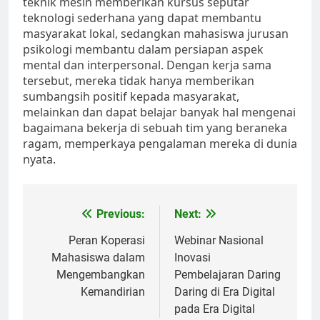
teknik mesin memberikan kursus seputar
teknologi sederhana yang dapat membantu
masyarakat lokal, sedangkan mahasiswa jurusan
psikologi membantu dalam persiapan aspek
mental dan interpersonal. Dengan kerja sama
tersebut, mereka tidak hanya memberikan
sumbangsih positif kepada masyarakat,
melainkan dan dapat belajar banyak hal mengenai
bagaimana bekerja di sebuah tim yang beraneka
ragam, memperkaya pengalaman mereka di dunia
nyata.
Post
Previous:
Next:
navigation
Peran Koperasi
Webinar Nasional
Mahasiswa dalam
Inovasi
Mengembangkan
Pembelajaran Daring
Kemandirian
Daring di Era Digital
pada Era Digital