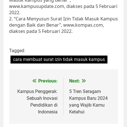
Masuk Kampus yang Benar”,
www.kampusupdate.com, diakses pada 5 Februari
2022.
2. “Cara Menyusun Surat Izin Tidak Masuk Kampus
dengan Baik dan Benar”, www.kompas.com,
diakses pada 5 Februari 2022.
Tagged:
cara membuat surat izin tidak masuk kampus
Post
Previous:
Next:
navigation
Kampus Penggerak:
5 Tren Seragam
Sebuah Inovasi
Kampus Baru 2024
Pendidikan di
yang Wajib Kamu
Indonesia
Ketahui