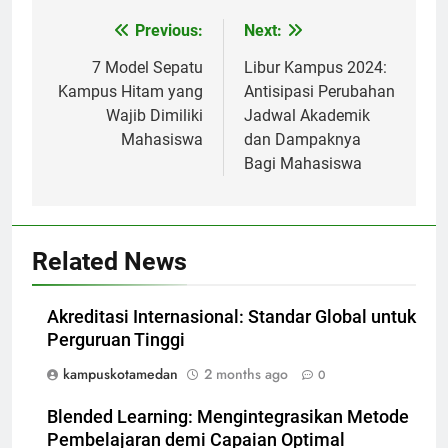
Post
Previous:
Next:
navigation
7 Model Sepatu
Libur Kampus 2024:
Kampus Hitam yang
Antisipasi Perubahan
Wajib Dimiliki
Jadwal Akademik
Mahasiswa
dan Dampaknya
Bagi Mahasiswa
Related News
Akreditasi Internasional: Standar Global untuk
Perguruan Tinggi
kampuskotamedan
2 months ago
0
Blended Learning: Mengintegrasikan Metode
Pembelajaran demi Capaian Optimal