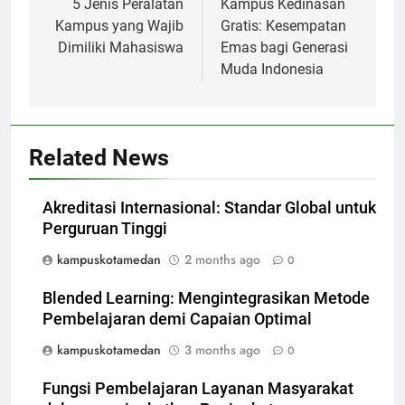
navigation
5 Jenis Peralatan
Kampus Kedinasan
Kampus yang Wajib
Gratis: Kesempatan
Dimiliki Mahasiswa
Emas bagi Generasi
Muda Indonesia
Related News
Akreditasi Internasional: Standar Global untuk
Perguruan Tinggi
kampuskotamedan
2 months ago
0
Blended Learning: Mengintegrasikan Metode
Pembelajaran demi Capaian Optimal
kampuskotamedan
3 months ago
0
Fungsi Pembelajaran Layanan Masyarakat