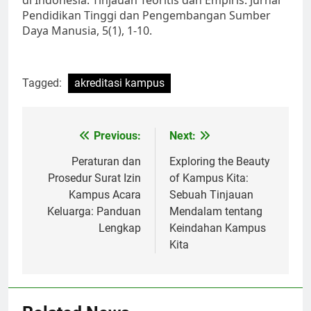
di Indonesia: Tinjauan Teoritis dan Empiris. Jurnal
Pendidikan Tinggi dan Pengembangan Sumber
Daya Manusia, 5(1), 1-10.
Tagged:
akreditasi kampus
Post
Previous:
Next:
navigation
Peraturan dan
Exploring the Beauty
Prosedur Surat Izin
of Kampus Kita:
Kampus Acara
Sebuah Tinjauan
Keluarga: Panduan
Mendalam tentang
Lengkap
Keindahan Kampus
Kita