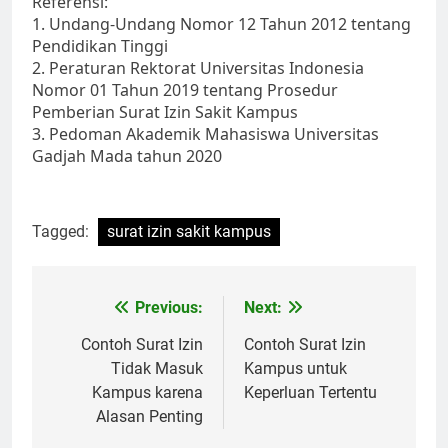
Referensi:
1. Undang-Undang Nomor 12 Tahun 2012 tentang
Pendidikan Tinggi
2. Peraturan Rektorat Universitas Indonesia
Nomor 01 Tahun 2019 tentang Prosedur
Pemberian Surat Izin Sakit Kampus
3. Pedoman Akademik Mahasiswa Universitas
Gadjah Mada tahun 2020
Tagged:
surat izin sakit kampus
Post
Previous:
Next:
navigation
Contoh Surat Izin
Contoh Surat Izin
Tidak Masuk
Kampus untuk
Kampus karena
Keperluan Tertentu
Alasan Penting