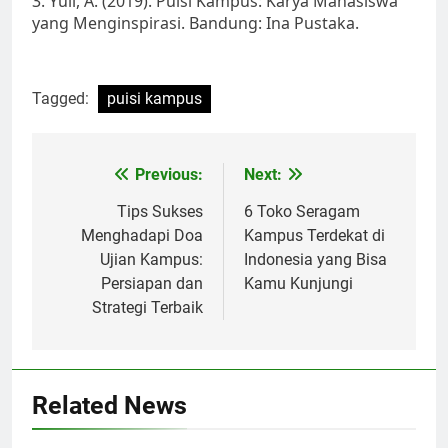
3. Yuli, A. (2019). Puisi Kampus: Karya Mahasiswa
yang Menginspirasi. Bandung: Ina Pustaka.
Tagged:
puisi kampus
Post
Previous:
Next:
navigation
Tips Sukses
6 Toko Seragam
Menghadapi Doa
Kampus Terdekat di
Ujian Kampus:
Indonesia yang Bisa
Persiapan dan
Kamu Kunjungi
Strategi Terbaik
Related News