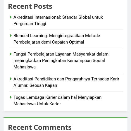
Recent Posts
Akreditasi Internasional: Standar Global untuk
Perguruan Tinggi
Blended Learning: Mengintegrasikan Metode
Pembelajaran demi Capaian Optimal
Fungsi Pembelajaran Layanan Masyarakat dalam
meningkatkan Peningkatan Kemampuan Sosial
Mahasiswa
Akreditasi Pendidikan dan Pengaruhnya Terhadap Karir
Alumni: Sebuah Kajian
Tugas Lembaga Karier dalam hal Menyiapkan
Mahasiswa Untuk Karier
Recent Comments