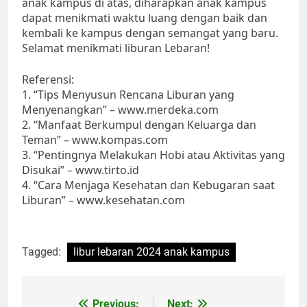
anak kampus di atas, diharapkan anak kampus
dapat menikmati waktu luang dengan baik dan
kembali ke kampus dengan semangat yang baru.
Selamat menikmati liburan Lebaran!
Referensi:
1. “Tips Menyusun Rencana Liburan yang
Menyenangkan” – www.merdeka.com
2. “Manfaat Berkumpul dengan Keluarga dan
Teman” – www.kompas.com
3. “Pentingnya Melakukan Hobi atau Aktivitas yang
Disukai” – www.tirto.id
4. “Cara Menjaga Kesehatan dan Kebugaran saat
Liburan” – www.kesehatan.com
Tagged:
libur lebaran 2024 anak kampus
Previous:
Next: