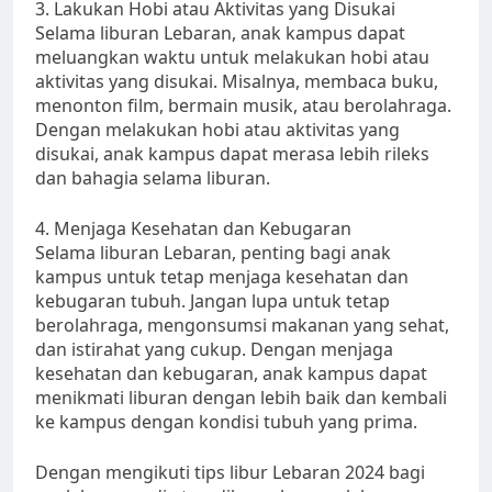
3. Lakukan Hobi atau Aktivitas yang Disukai
Selama liburan Lebaran, anak kampus dapat
meluangkan waktu untuk melakukan hobi atau
aktivitas yang disukai. Misalnya, membaca buku,
menonton film, bermain musik, atau berolahraga.
Dengan melakukan hobi atau aktivitas yang
disukai, anak kampus dapat merasa lebih rileks
dan bahagia selama liburan.
4. Menjaga Kesehatan dan Kebugaran
Selama liburan Lebaran, penting bagi anak
kampus untuk tetap menjaga kesehatan dan
kebugaran tubuh. Jangan lupa untuk tetap
berolahraga, mengonsumsi makanan yang sehat,
dan istirahat yang cukup. Dengan menjaga
kesehatan dan kebugaran, anak kampus dapat
menikmati liburan dengan lebih baik dan kembali
ke kampus dengan kondisi tubuh yang prima.
Dengan mengikuti tips libur Lebaran 2024 bagi