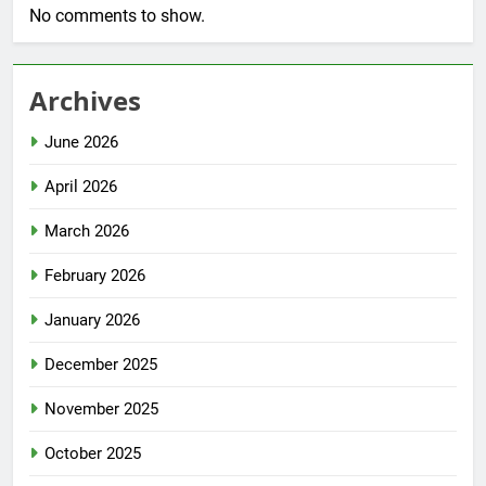
No comments to show.
Archives
June 2026
April 2026
March 2026
February 2026
January 2026
December 2025
November 2025
October 2025